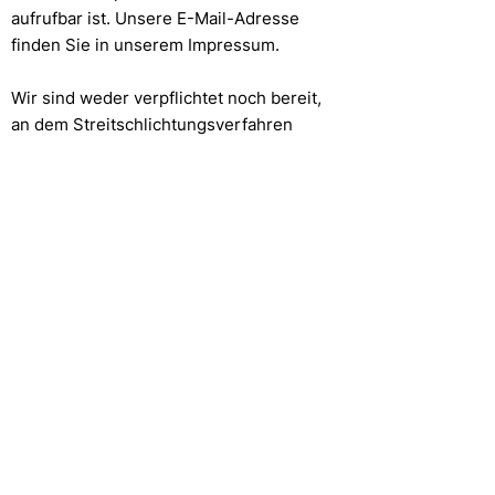
aufrufbar ist. Unsere E-Mail-Adresse
finden Sie in unserem Impressum.
Wir sind weder verpflichtet noch bereit,
an dem Streitschlichtungsverfahren
teilzunehmen.
WYDARZENIA I DALSZA EDUKACJA
KIM JESTEŚMY
BUSINESS INTELLIGENCE SERVICES
KONTAKT
DORADZTWO BIZNESOWE
KARIERA
OBSZAR CZŁONKOWSKI
OCHRONA DANYCH
IMPRINT