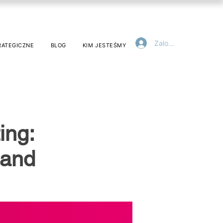
Zaloguj się
RATEGICZNE
BLOG
KIM JESTEŚMY
ing:
mand